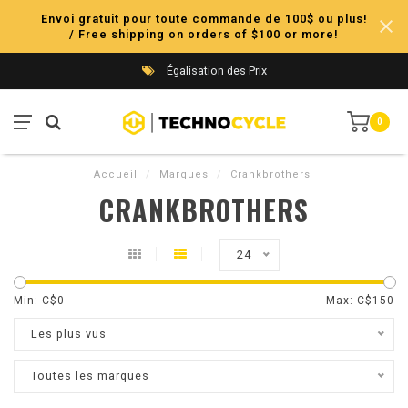
Envoi gratuit pour toute commande de 100$ ou plus!
/ Free shipping on orders of $100 or more!
Égalisation des Prix
0
Accueil
/
Marques
/
Crankbrothers
CRANKBROTHERS
24
Min: C$
0
Max: C$
150
Les plus vus
Toutes les marques