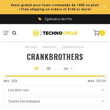
Envoi gratuit pour toute commande de 100$ ou plus!
/ Free shipping on orders of $100 or more!
Égalisation des Prix
0
Accueil
/
Marques
/
Crankbrothers
CRANKBROTHERS
24
Min: C$
0
Max: C$
150
Les plus vus
Toutes les marques