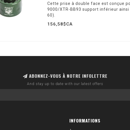
Cette prise à double face est conçue 
9000/XTR-BB93 support inférieur ainsi
60).
156,58$CA
ABONNEZ-VOUS À NOTRE INFOLETTRE
And stay up to date with our latest offers
INFORMATIONS