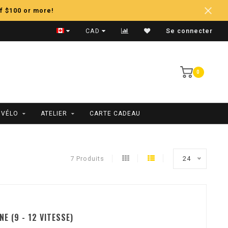
f $100 or more!
Expédition Rapide
CAD
Se connecter
0
 VÉLO
ATELIER
CARTE CADEAU
7 Produits
24
E (9 - 12 VITESSE)