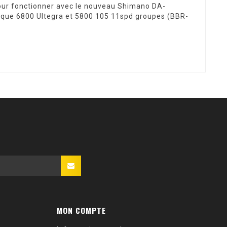
pour fonctionner avec le nouveau Shimano DA-
 que 6800 Ultegra et 5800 105 11spd groupes (BBR-
MON COMPTE