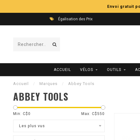
Envoi gratuit 
Égalisation des Prix
ACCUEIL
VÉLOS
OUTILS
A
Accueil
/
Marques
/
Abbey Tools
ABBEY TOOLS
Min: C$
0
Max: C$
550
Les plus vus