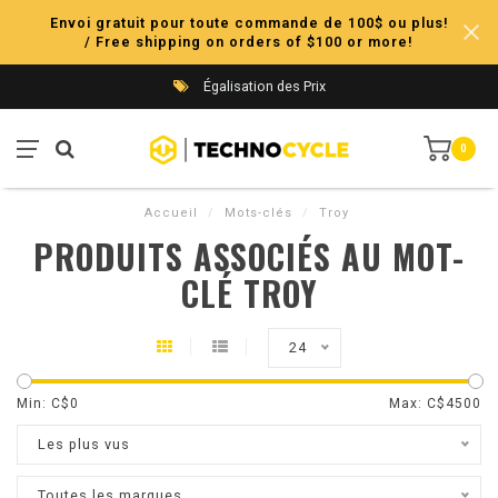
Envoi gratuit pour toute commande de 100$ ou plus!
/ Free shipping on orders of $100 or more!
Égalisation des Prix
0
Accueil
/
Mots-clés
/
Troy
PRODUITS ASSOCIÉS AU MOT-
CLÉ TROY
24
Min: C$
0
Max: C$
4500
Les plus vus
Toutes les marques