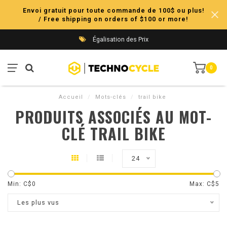
Envoi gratuit pour toute commande de 100$ ou plus!
/ Free shipping on orders of $100 or more!
Égalisation des Prix
0
Accueil
/
Mots-clés
/
trail bike
PRODUITS ASSOCIÉS AU MOT-
CLÉ TRAIL BIKE
24
Min: C$
0
Max: C$
5
Les plus vus