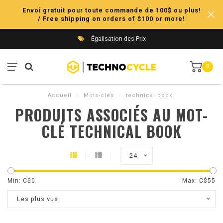
Envoi gratuit pour toute commande de 100$ ou plus!
/ Free shipping on orders of $100 or more!
Égalisation des Prix
0
Accueil
/
Mots-clés
/
technical book
PRODUITS ASSOCIÉS AU MOT-
CLÉ TECHNICAL BOOK
24
Min: C$
0
Max: C$
55
Les plus vus