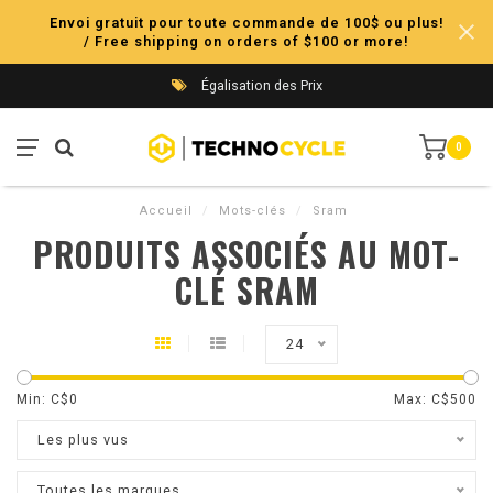
Envoi gratuit pour toute commande de 100$ ou plus!
/ Free shipping on orders of $100 or more!
Égalisation des Prix
0
Accueil
/
Mots-clés
/
Sram
PRODUITS ASSOCIÉS AU MOT-
CLÉ SRAM
24
Min: C$
0
Max: C$
500
Les plus vus
Toutes les marques