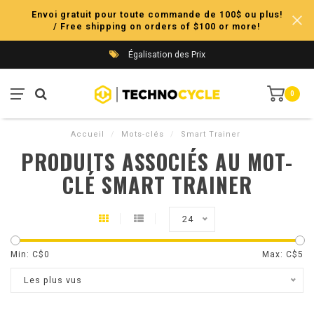
Envoi gratuit pour toute commande de 100$ ou plus!
/ Free shipping on orders of $100 or more!
Égalisation des Prix
0
Accueil
/
Mots-clés
/
Smart Trainer
PRODUITS ASSOCIÉS AU MOT-
CLÉ SMART TRAINER
24
Min: C$
0
Max: C$
5
Les plus vus