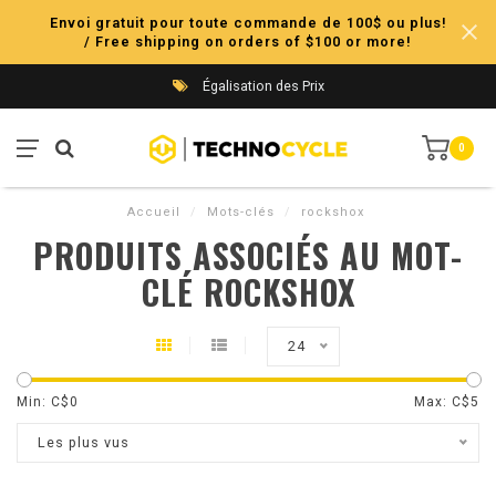
Envoi gratuit pour toute commande de 100$ ou plus!
/ Free shipping on orders of $100 or more!
Égalisation des Prix
0
Accueil
/
Mots-clés
/
rockshox
PRODUITS ASSOCIÉS AU MOT-
CLÉ ROCKSHOX
24
Min: C$
0
Max: C$
5
Les plus vus