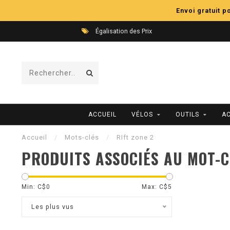
Envoi gratuit 
Égalisation des Prix
ACCUEIL
VÉLOS
OUTILS
A
Accueil
/
Mots-clés
/
RIft zone 2
PRODUITS ASSOCIÉS AU MOT-CL
Min: C$
0
Max: C$
5
Les plus vus