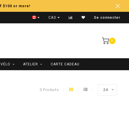
f $100 or more!
Expédition Rapide
CAD
Se connecter
0
 VÉLO
ATELIER
CARTE CADEAU
0 Produits
24