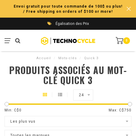
Envoi gratuit pour toute commande de 100$ ou plus!
/ Free shipping on orders of $100 or more!
Égalisation des Prix
0
Accueil
/
Mots-clés
/
Quick 3
PRODUITS ASSOCIÉS AU MOT-
CLÉ QUICK 3
24
Min: C$
0
Max: C$
750
Les plus vus
Toutes les marques