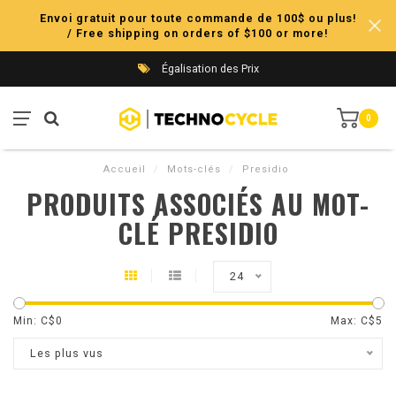
Envoi gratuit pour toute commande de 100$ ou plus!
/ Free shipping on orders of $100 or more!
Égalisation des Prix
0
Accueil
/
Mots-clés
/
Presidio
PRODUITS ASSOCIÉS AU MOT-
CLÉ PRESIDIO
24
Min: C$
0
Max: C$
5
Les plus vus