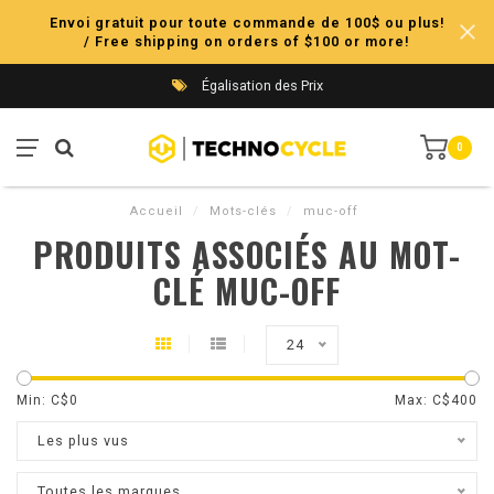
Envoi gratuit pour toute commande de 100$ ou plus!
/ Free shipping on orders of $100 or more!
Égalisation des Prix
0
Accueil
/
Mots-clés
/
muc-off
PRODUITS ASSOCIÉS AU MOT-
CLÉ MUC-OFF
24
Min: C$
0
Max: C$
400
Les plus vus
Toutes les marques