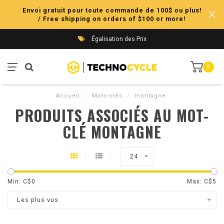
Envoi gratuit pour toute commande de 100$ ou plus!
/ Free shipping on orders of $100 or more!
Égalisation des Prix
0
Accueil
/
Mots-clés
/
montagne
PRODUITS ASSOCIÉS AU MOT-
CLÉ MONTAGNE
24
Min: C$
0
Max: C$
5
Les plus vus