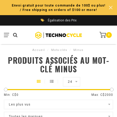
Envoi gratuit pour toute commande de 100$ ou plus!
/ Free shipping on orders of $100 or more!
Égalisation des Prix
0
Accueil
/
Mots-clés
/
Minus
PRODUITS ASSOCIÉS AU MOT-
CLÉ MINUS
24
Min: C$
0
Max: C$
2000
Les plus vus
Toutes les marques