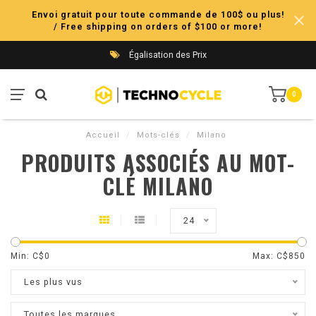
Envoi gratuit pour toute commande de 100$ ou plus!
/ Free shipping on orders of $100 or more!
Égalisation des Prix
0
Accueil
/
Mots-clés
/
Milano
PRODUITS ASSOCIÉS AU MOT-
CLÉ MILANO
24
Min: C$
0
Max: C$
850
Les plus vus
Toutes les marques