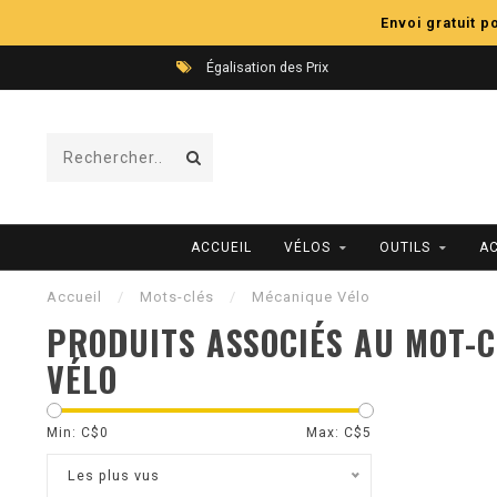
Envoi gratuit 
Égalisation des Prix
ACCUEIL
VÉLOS
OUTILS
A
Accueil
/
Mots-clés
/
Mécanique Vélo
PRODUITS ASSOCIÉS AU MOT-
VÉLO
Min: C$
0
Max: C$
5
Les plus vus