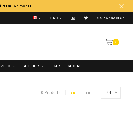
f $100 or more!
Expédition Rapide
CAD
Se connecter
0
 VÉLO
ATELIER
CARTE CADEAU
0 Produits
24