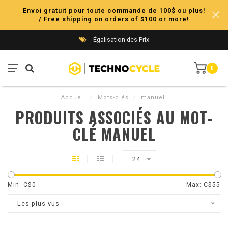
Envoi gratuit pour toute commande de 100$ ou plus!
/ Free shipping on orders of $100 or more!
Égalisation des Prix
0
Accueil
/
Mots-clés
/
manuel
PRODUITS ASSOCIÉS AU MOT-
CLÉ MANUEL
24
Min: C$
0
Max: C$
55
Les plus vus