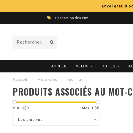
Envoi gratuit 
Égalisation des Prix
ACCUEIL
VÉLOS
OUTILS
A
Accueil
/
Mots-clés
/
Kid Trail
PRODUITS ASSOCIÉS AU MOT-C
Min: C$
0
Max: C$
5
Les plus vus