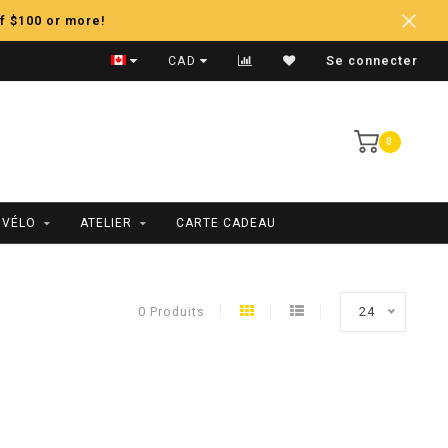
f $100 or more!
Expédition Rapide
CAD
Se connecter
0
 VÉLO
ATELIER
CARTE CADEAU
0 Produits
24