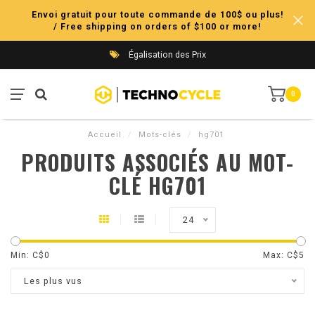
Envoi gratuit pour toute commande de 100$ ou plus!
/ Free shipping on orders of $100 or more!
Égalisation des Prix
0
Accueil
/
Mots-clés
/
hg701
PRODUITS ASSOCIÉS AU MOT-
CLÉ HG701
24
Min: C$
0
Max: C$
5
Les plus vus