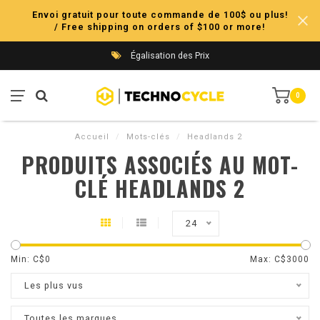
Envoi gratuit pour toute commande de 100$ ou plus!
/ Free shipping on orders of $100 or more!
Égalisation des Prix
0
Accueil
/
Mots-clés
/
Headlands 2
PRODUITS ASSOCIÉS AU MOT-
CLÉ HEADLANDS 2
24
Min: C$
0
Max: C$
3000
Les plus vus
Toutes les marques