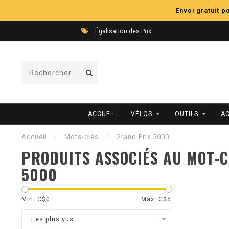
Envoi gratuit 
Égalisation des Prix
ACCUEIL
VÉLOS
OUTILS
A
Accueil
/
Mots-clés
/
Grand Prix 5000
PRODUITS ASSOCIÉS AU MOT-C
5000
Min: C$
0
Max: C$
5
Les plus vus