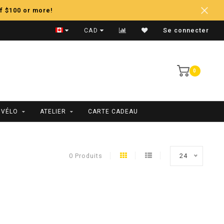
f $100 or more!
Expédition Rapide
CAD
Se connecter
0
 VÉLO
ATELIER
CARTE CADEAU
0 Produits
24