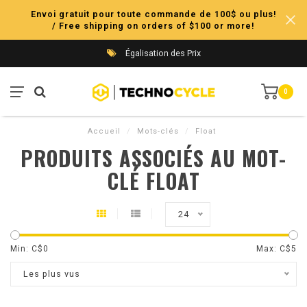
Envoi gratuit pour toute commande de 100$ ou plus!
/ Free shipping on orders of $100 or more!
Égalisation des Prix
0
Accueil
/
Mots-clés
/
Float
PRODUITS ASSOCIÉS AU MOT-
CLÉ FLOAT
24
Min: C$
0
Max: C$
5
Les plus vus