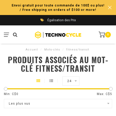
Envoi gratuit pour toute commande de 100$ ou plus!
/ Free shipping on orders of $100 or more!
Égalisation des Prix
0
Accueil
/
Mots-clés
/
fitness/transit
PRODUITS ASSOCIÉS AU MOT-
CLÉ FITNESS/TRANSIT
24
Min: C$
0
Max: C$
5
Les plus vus