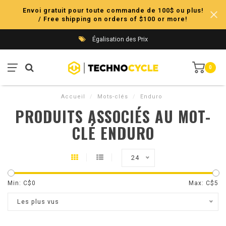
Envoi gratuit pour toute commande de 100$ ou plus!
/ Free shipping on orders of $100 or more!
Égalisation des Prix
0
Accueil
/
Mots-clés
/
Enduro
PRODUITS ASSOCIÉS AU MOT-
CLÉ ENDURO
24
Min: C$
0
Max: C$
5
Les plus vus