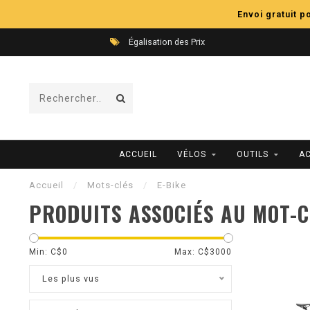
Envoi gratuit 
Égalisation des Prix
ACCUEIL
VÉLOS
OUTILS
A
Accueil
/
Mots-clés
/
E-Bike
PRODUITS ASSOCIÉS AU MOT-C
Min: C$
0
Max: C$
3000
Les plus vus