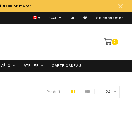
f $100 or more!
Expédition Rapide
CAD
Se connecter
0
 VÉLO
ATELIER
CARTE CADEAU
1 Produit
24