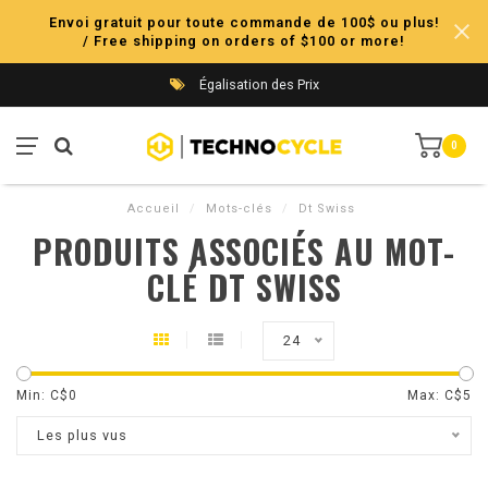
Envoi gratuit pour toute commande de 100$ ou plus!
/ Free shipping on orders of $100 or more!
Égalisation des Prix
0
Accueil
/
Mots-clés
/
Dt Swiss
PRODUITS ASSOCIÉS AU MOT-
CLÉ DT SWISS
24
Min: C$
0
Max: C$
5
Les plus vus