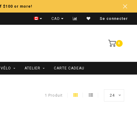
f $100 or more!
Expédition Rapide
CAD
Se connecter
0
 VÉLO
ATELIER
CARTE CADEAU
1 Produit
24