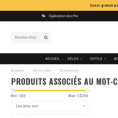
Envoi gratuit 
Égalisation des Prix
ACCUEIL
VÉLOS
OUTILS
A
Accueil
/
Mots-clés
/
Draisienne
PRODUITS ASSOCIÉS AU MOT-C
Min: C$
0
Max: C$
250
Les plus vus