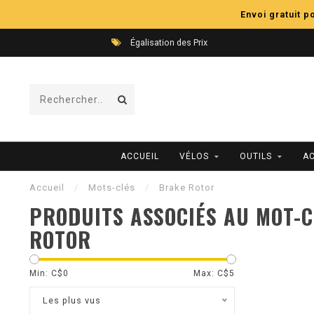
Envoi gratuit 
Égalisation des Prix
ACCUEIL
VÉLOS
OUTILS
A
Accueil
/
Mots-clés
/
Brake Rotor
PRODUITS ASSOCIÉS AU MOT-
ROTOR
Min: C$
0
Max: C$
5
Les plus vus