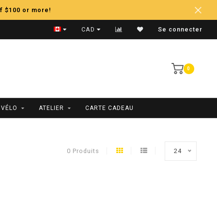
f $100 or more!
Expédition Rapide
CAD
Se connecter
0
 VÉLO
ATELIER
CARTE CADEAU
0 Produits
24