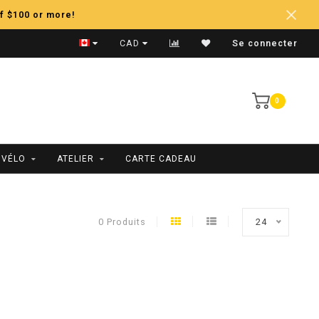
f $100 or more!
Expédition Rapide
CAD
Se connecter
0
 VÉLO
ATELIER
CARTE CADEAU
0 Produits
24