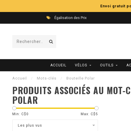
Envoi gratuit 
Égalisation des Prix
ACCUEIL
VÉLOS
OUTILS
A
Accueil
/
Mots-clés
/
Bouteille Polar
PRODUITS ASSOCIÉS AU MOT-C
POLAR
Min: C$
0
Max: C$
5
Les plus vus