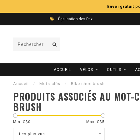
Envoi gratuit 
Égalisation des Prix
ACCUEIL
VÉLOS
OUTILS
A
Accueil
/
Mots-clés
/
Bike shoe brush
PRODUITS ASSOCIÉS AU MOT-C
BRUSH
Min: C$
0
Max: C$
5
Les plus vus