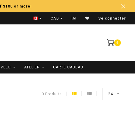
f $100 or more!
Expédition Rapide
CAD
Se connecter
0
 VÉLO
ATELIER
CARTE CADEAU
0 Produits
24