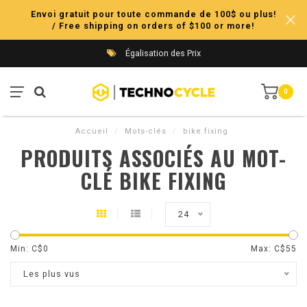
Envoi gratuit pour toute commande de 100$ ou plus!
/ Free shipping on orders of $100 or more!
Égalisation des Prix
0
Accueil
/
Mots-clés
/
bike fixing
PRODUITS ASSOCIÉS AU MOT-
CLÉ BIKE FIXING
24
Min: C$
0
Max: C$
55
Les plus vus