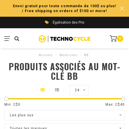
Envoi gratuit pour toute commande de 100$ ou plus!
/ Free shipping on orders of $100 or more!
Égalisation des Prix
0
Accueil
/
Mots-clés
/
BB
PRODUITS ASSOCIÉS AU MOT-
CLÉ BB
24
Min: C$
0
Max: C$
40
Les plus vus
Toutes les marques