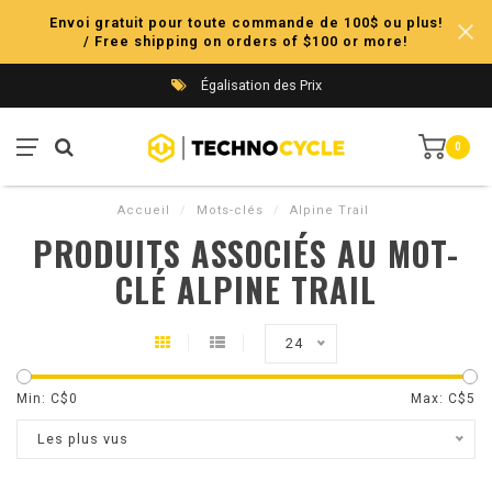
Envoi gratuit pour toute commande de 100$ ou plus!
/ Free shipping on orders of $100 or more!
Égalisation des Prix
0
Accueil
/
Mots-clés
/
Alpine Trail
PRODUITS ASSOCIÉS AU MOT-
CLÉ ALPINE TRAIL
24
Min: C$
0
Max: C$
5
Les plus vus