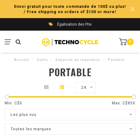
Envoi gratuit pour toute commande de 100$ ou plus!
/ Free shipping on orders of $100 or more!
Égalisation des Prix
0
Accueil
/
Outils
/
Supports de réparation
/
Portable
PORTABLE
24
Min: C$
0
Max: C$
850
Les plus vus
Toutes les marques