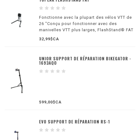
Fonctionne avec la plupart des vélos VTT de
26 "Conçu pour fonctionner avec des
manivelles VTT plus larges, FlashStand® FAT
glisse sur le bras de pédalier de VTT côté
32,99$CA
opposé à la transmission pour maintenir les
vélos de montagne à la verticale sur des sur
UNIOR SUPPORT DE RÉPARATION BIKEGATOR -
1693AQ0
599,00$CA
EVO SUPPORT DE RÉPARATION RS-1