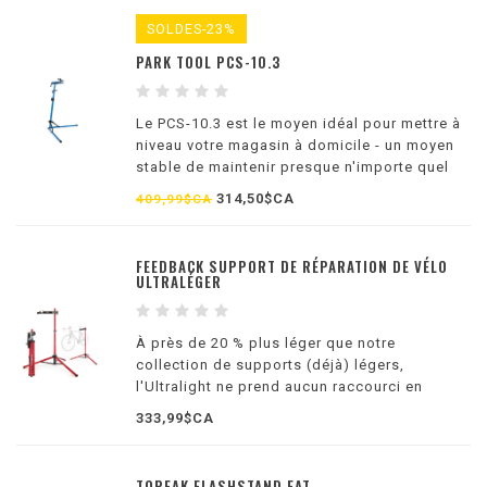
SOLDES-23%
PARK TOOL PCS-10.3
Le PCS-10.3 est le moyen idéal pour mettre à
niveau votre magasin à domicile - un moyen
stable de maintenir presque n'importe quel
vélo du sol pour les réglages, le nettoyage et
314,50$CA
409,99$CA
la réparation
FEEDBACK SUPPORT DE RÉPARATION DE VÉLO
ULTRALÉGER
À près de 20 % plus léger que notre
collection de supports (déjà) légers,
l'Ultralight ne prend aucun raccourci en
termes de performances pour atteindre son
333,99$CA
poids total de 10,6 lb (4,8 kg).
TOPEAK FLASHSTAND FAT