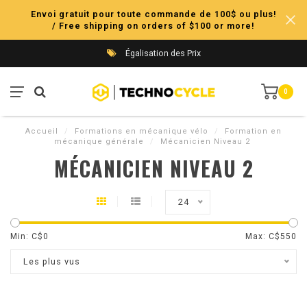
Envoi gratuit pour toute commande de 100$ ou plus!
/ Free shipping on orders of $100 or more!
Égalisation des Prix
0
Accueil
/
Formations en mécanique vélo
/
Formation en
mécanique générale
/
Mécanicien Niveau 2
MÉCANICIEN NIVEAU 2
24
Min: C$
0
Max: C$
550
Les plus vus