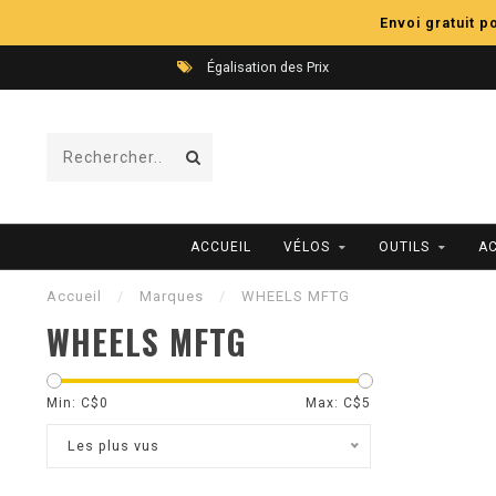
Envoi gratuit 
Expédition Rapide
ACCUEIL
VÉLOS
OUTILS
A
Accueil
/
Marques
/
WHEELS MFTG
WHEELS MFTG
Min: C$
0
Max: C$
5
Les plus vus