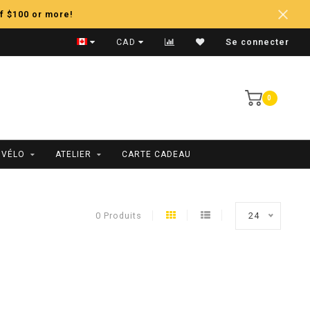
f $100 or more!
Retours Faciles
CAD
Se connecter
0
 VÉLO
ATELIER
CARTE CADEAU
0 Produits
24