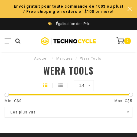
Envoi gratuit pour toute commande de 100$ ou plus!
/ Free shipping on orders of $100 or more!
Égalisation des Prix
0
Accueil
/
Marques
/
Wera Tools
WERA TOOLS
24
Min: C$
0
Max: C$
5
Les plus vus