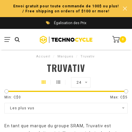
Envoi gratuit pour toute commande de 100$ ou plus!
/ Free shipping on orders of $100 or more!
Égalisation des Prix
0
Accueil
/
Marques
/
Truvativ
TRUVATIV
24
Min: C$
0
Max: C$
5
Les plus vus
En tant que marque du groupe SRAM, Truvativ est