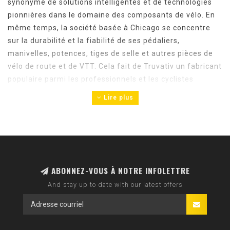
synonyme de solutions intelligentes et de technologies
pionnières dans le domaine des composants de vélo. En
même temps, la société basée à Chicago se concentre
sur la durabilité et la fiabilité de ses pédaliers,
manivelles, potences, tiges de selle et autres pièces de
vélo de route et de VTT. Cela fait de Truvativ un fabricant
populaire parmi les professionnels et les cyclistes
amateurs et une véritable alternative aux grands noms
Lire plus
de l'industrie. En effet, lorsqu'il s'agit de performances,
les produits Truvativ - qu'il s'agisse de guidons, de
pédales ou de plateaux - n'ont à rougir d'aucune
comparaison.
ABONNEZ-VOUS À NOTRE INFOLETTRE
And stay up to date with our latest offers