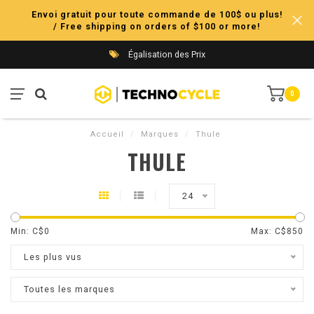
Envoi gratuit pour toute commande de 100$ ou plus!
/ Free shipping on orders of $100 or more!
Égalisation des Prix
0
Accueil
/
Marques
/
Thule
THULE
24
Min: C$
0
Max: C$
850
Les plus vus
Toutes les marques