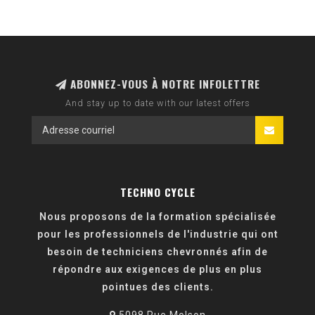
la vie. Nous nous sommes totalement concentrés sur le
développement de produits intelligents et élégants,
respectueux de l'environnement, de haute qualité, sûrs et
faciles à utiliser. Tout cela pour que vous puissiez
emporter les choses qui vous tiennent le plus à cœur.
ABONNEZ-VOUS À NOTRE INFOLETTRE
Quelle que soit votre passion, quelle que soit votre quête.
And stay up to date with our latest offers
Où que vous alliez, ce que vous apportez.
Avec Thule, vous êtes libre de vivre pleinement votre vie
active.
Apportez votre planche
TECHNO CYCLE
Apportez votre vélo
Nous proposons de la formation spécialisée
Apportez vos skis
pour les professionnels de l'industrie qui ont
Apportez votre équipement
besoin de techniciens chevronnés afin de
Amenez vos enfants
répondre aux exigences de plus en plus
Apporte ton amour
pointues des clients.
Apporte tes rêves
Apporte ta passion