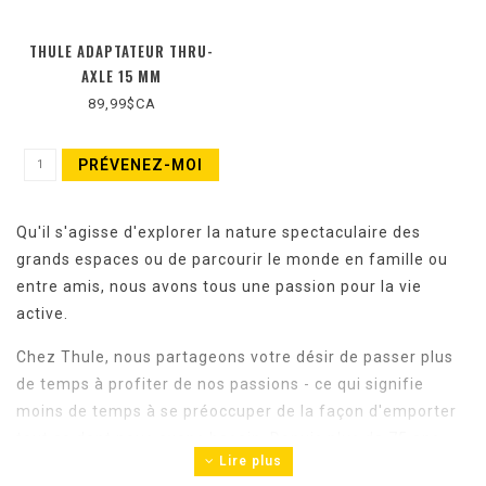
THULE ADAPTATEUR THRU-
AXLE 15 MM
89,99$CA
PRÉVENEZ-MOI
Qu'il s'agisse d'explorer la nature spectaculaire des
grands espaces ou de parcourir le monde en famille ou
entre amis, nous avons tous une passion pour la vie
active.
Chez Thule, nous partageons votre désir de passer plus
de temps à profiter de nos passions - ce qui signifie
moins de temps à se préoccuper de la façon d'emporter
tout ce dont nous avons besoin. Depuis plus de 75 ans,
Lire plus
Thule crée des solutions pour simplifier les aventures de