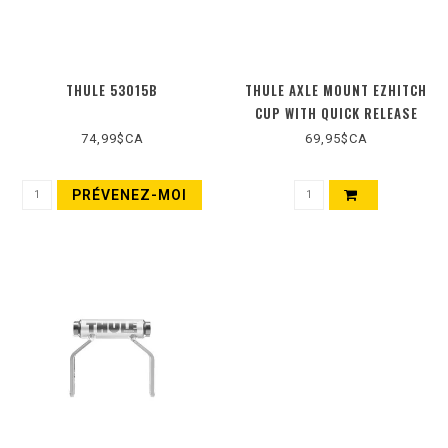
THULE 53015B
THULE AXLE MOUNT EZHITCH
CUP WITH QUICK RELEASE
SKEWER
74,99$CA
69,95$CA
PRÉVENEZ-MOI