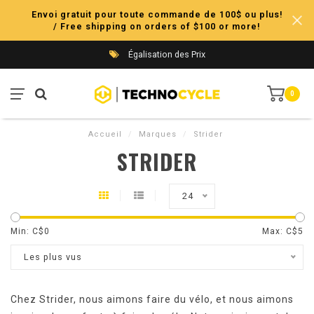
Envoi gratuit pour toute commande de 100$ ou plus!
/ Free shipping on orders of $100 or more!
Égalisation des Prix
0
Accueil
/
Marques
/
Strider
STRIDER
24
Min: C$
0
Max: C$
5
Les plus vus
Chez Strider, nous aimons faire du vélo, et nous aimons