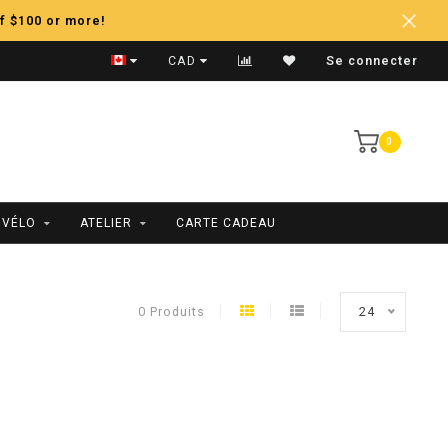
f $100 or more!
Expédition Rapide
CAD
Se connecter
0
 VÉLO
ATELIER
CARTE CADEAU
0 Produits
24