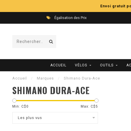
Envoi gratuit 
Égalisation des Prix
ACCUEIL
VÉLOS
OUTILS
A
Accueil
/
Marques
/
Shimano Dura-Ace
SHIMANO DURA-ACE
Min: C$
0
Max: C$
5
Les plus vus