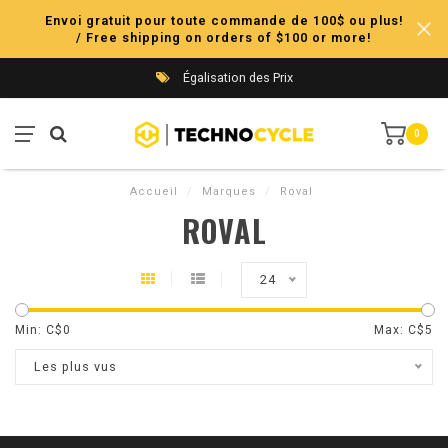
Envoi gratuit pour toute commande de 100$ ou plus!
/ Free shipping on orders of $100 or more!
Égalisation des Prix
0
Accueil
/
Marques
/
Roval
ROVAL
24
Min: C$
0
Max: C$
5
Les plus vus