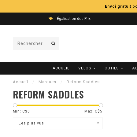
Envoi gratuit 
Égalisation des Prix
ACCUEIL
VÉLOS
OUTILS
A
Accueil
/
Marques
/
Reform Saddles
REFORM SADDLES
Min: C$
0
Max: C$
5
Les plus vus