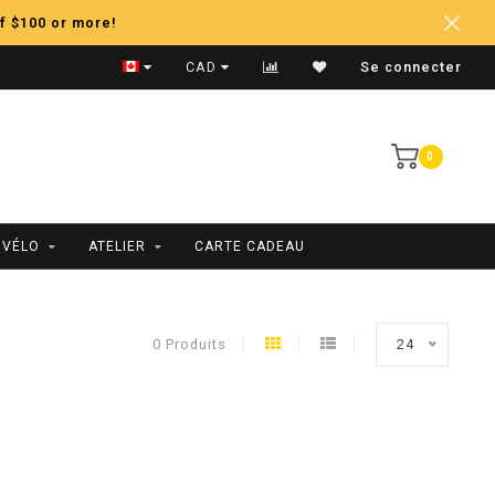
f $100 or more!
Expédition Rapide
CAD
Se connecter
0
 VÉLO
ATELIER
CARTE CADEAU
0 Produits
24