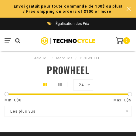
Envoi gratuit pour toute commande de 100$ ou plus!
/ Free shipping on orders of $100 or more!
Égalisation des Prix
0
Accueil
/
Marques
/
PROWHEEL
PROWHEEL
24
Min: C$
0
Max: C$
5
Les plus vus