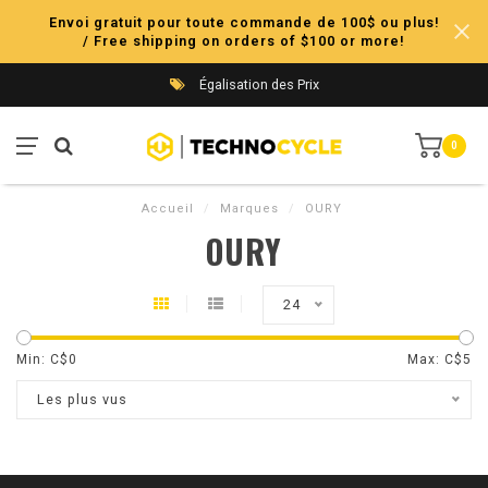
Envoi gratuit pour toute commande de 100$ ou plus!
/ Free shipping on orders of $100 or more!
Égalisation des Prix
0
Accueil
/
Marques
/
OURY
OURY
24
Min: C$
0
Max: C$
5
Les plus vus