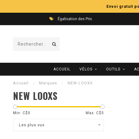
Envoi gratuit 
Égalisation des Prix
ACCUEIL
VÉLOS
OUTILS
A
Accueil
/
Marques
/
NEW LOOXS
NEW LOOXS
Min: C$
0
Max: C$
5
Les plus vus