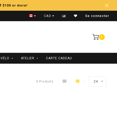
f $100 or more!
Expédition Rapide
CAD
Se connecter
0
 VÉLO
ATELIER
CARTE CADEAU
0 Produits
24