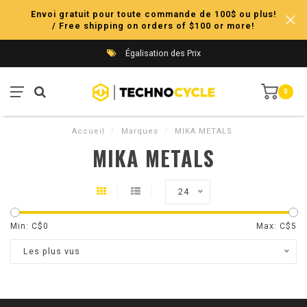
Envoi gratuit pour toute commande de 100$ ou plus!
/ Free shipping on orders of $100 or more!
Égalisation des Prix
0
Accueil
/
Marques
/
MIKA METALS
MIKA METALS
24
Min: C$
0
Max: C$
5
Les plus vus