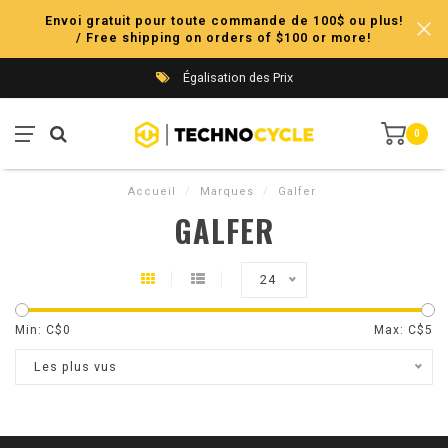
Envoi gratuit pour toute commande de 100$ ou plus!
/ Free shipping on orders of $100 or more!
Égalisation des Prix
0
Accueil
/
Marques
/
Galfer
GALFER
24
Min: C$
0
Max: C$
5
Les plus vus