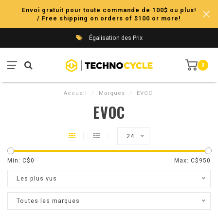
Envoi gratuit pour toute commande de 100$ ou plus!
/ Free shipping on orders of $100 or more!
Égalisation des Prix
0
Accueil
/
Marques
/
EVOC
EVOC
24
Min: C$
0
Max: C$
950
Les plus vus
Toutes les marques