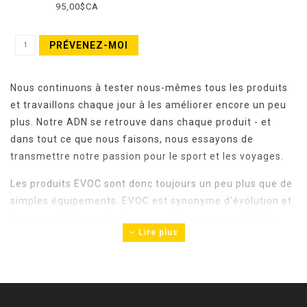
95,00$CA
PRÉVENEZ-MOI
Nous continuons à tester nous-mêmes tous les produits
et travaillons chaque jour à les améliorer encore un peu
plus. Notre ADN se retrouve dans chaque produit - et
dans tout ce que nous faisons, nous essayons de
transmettre notre passion pour le sport et les voyages.
Les produits EVOC sont donc toujours un peu plus que de
simples équipements. EVOC est synonyme d'évolution et
de concept de sacs à dos, sacs et bagages sportifs de
Lire plus
haute qualité - avec un accent particulier sur la
protection adéquate de l'homme et du matériel.
Protégez les choses que vous aimez !