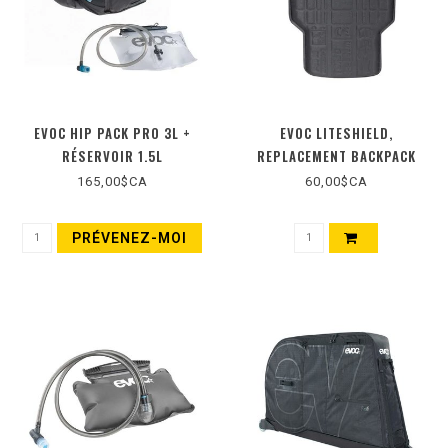
EVOC HIP PACK PRO 3L +
EVOC LITESHIELD,
RÉSERVOIR 1.5L
REPLACEMENT BACKPACK
PROTECTOR
165,00$CA
60,00$CA
PRÉVENEZ-MOI